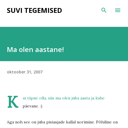
Otse põhisisu juurde
SUVI TEGEMISED
Ma olen aastane!
oktoober 31, 2007
K
ui täpne olla, siis ma olen juba aasta ja kahe
päevane. :)
Aga noh see on juba pisiasjade kallal norimine. Põhiline on