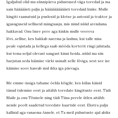
Igaljuhul olid mu sünnipäeva pidustused väga toredad ja ma
sain hääääästi palju ja häääääääääästi toredaid kinke. Mulle
kingiti raamatuid ja puslesid ja klotse ja autosid ja traktor ja
igasuguseid selliseid mänguasju, mis mind nüüd arendama
hakkavad. Onu Imre pere aga kinkis mulle veereva
lõvi...sellise, kes hakkab naerma ja laulma, kui talle nina
peale vajutada ja kellega saab mööda korterit ringi jalutada,
kui tema seljal olevast sangast kinni hoida...nüüd ma siis
harjutan seda käimise värki usinalt selle lõviga, sest see ise
käimise soov kasvab mul ikka iga päevaga.
Me emme-issiga tahame öelda kõigile, kes külas käisid
tänud tulemise eest ja aitähh toredate kingituste eest. Tädi
Maile ja onu Tõnisele ning tädi Tiina perele ütlen aitähh
nende poolt saadetud toredate kaartide eest. Ekstra palju
kallisid aga vanaema Annele, et Ta meil pidustuste ajal abiks