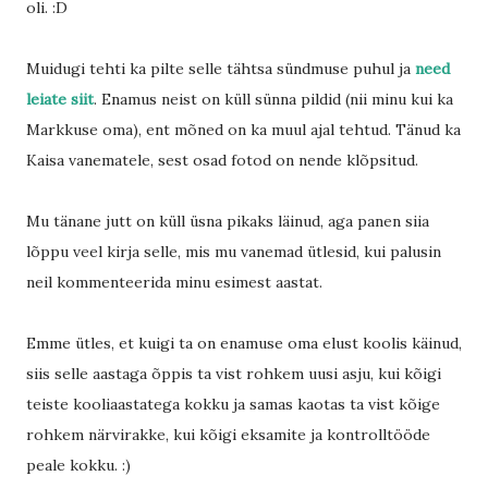
oli. :D
Muidugi tehti ka pilte selle tähtsa sündmuse puhul ja
need
leiate siit
. Enamus neist on küll sünna pildid (nii minu kui ka
Markkuse oma), ent mõned on ka muul ajal tehtud. Tänud ka
Kaisa vanematele, sest osad fotod on nende klõpsitud.
Mu tänane jutt on küll üsna pikaks läinud, aga panen siia
lõppu veel kirja selle, mis mu vanemad ütlesid, kui palusin
neil kommenteerida minu esimest aastat.
Emme ütles, et kuigi ta on enamuse oma elust koolis käinud,
siis selle aastaga õppis ta vist rohkem uusi asju, kui kõigi
teiste kooliaastatega kokku ja samas kaotas ta vist kõige
rohkem närvirakke, kui kõigi eksamite ja kontrolltööde
peale kokku. :)