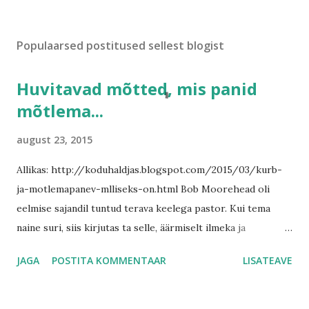
P
o
s
Populaarsed postitused sellest blogist
t
i
Huvitavad mõtted, mis panid
t
a
mõtlema...
k
o
august 23, 2015
m
m
Allikas: http://koduhaldjas.blogspot.com/2015/03/kurb-
e
ja-motlemapanev-mlliseks-on.html Bob Moorehead oli
n
t
eelmise sajandil tuntud terava keelega pastor. Kui tema
a
naine suri, siis kirjutas ta selle, äärmiselt ilmeka ja
a
ajatukohase artikli. „Meie aja paradoks on see, et meil on
r
JAGA
POSTITA KOMMENTAAR
LISATEAVE
kõrged majad, aga madal taluvuslävi, laiad teed, kuid kitsad
vaated. Kulutame rohkem, aga omame vähem, ostame
rohkem, aga rõõmustame vähem. Meil on suuremad majad,