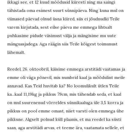
ikkagi see, et 12 kuud möödusid kiiresti ning ma saingi
tähistada oma esimest suurt sünnipäeva. Ning kuna mul on
viimased päevad olnud üsna kiired, siis ei jõudnudki Teile
varem kirjutada, sest eilse päeva me emmega lihtsalt
puhkasime pidude väsimust välja ja mängisime mu uute
mänguasjadega. Aga räägin siis Teile kõigest toimunust
lähemalt.
Reedel, 26. oktoobril, käisime emmega arstitädi vaatamas ja
emme oli väga põnevil, mis numbrid kaal ja mõõdulint meile
annavad. Kas Teid huvitab ka? No loomulikult ütlen Teile
ka...kaal 11,19kg ja pikkus 79cm, mis tähendab seda, et kaal
on mul suurenenud võrreldes sünnikaaluga üle 3,5 korra ja
pikkus on pool emme omast, niiet varsti olen emmega ühe
pikkune. Algselt polnud küll plaanis, et ma reedel ka süsti
saan, aga arstitädi arvas, et teeme ära, vaatamata sellele, et