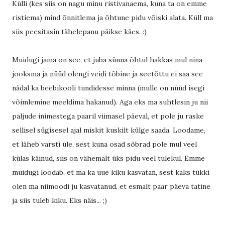
Külli (kes siis on nagu minu ristivanaema, kuna ta on emme
ristiema) mind õnnitlema ja õhtune pidu võiski alata. Küll ma
siis peesitasin tähelepanu päikse käes. :)
Muidugi jama on see, et juba sünna õhtul hakkas mul nina
jooksma ja nüüd olengi veidi tõbine ja seetõttu ei saa see
nädal ka beebikooli tundidesse minna (mulle on nüüd isegi
võimlemine meeldima hakanud). Aga eks ma suhtlesin ju nii
paljude inimestega paaril viimasel päeval, et pole ju raske
sellisel sügisesel ajal miskit kuskilt külge saada. Loodame,
et läheb varsti üle, sest kuna osad sõbrad pole mul veel
külas käinud, siis on vähemalt üks pidu veel tulekul. Emme
muidugi loodab, et ma ka uue kiku kasvatan, sest kaks tükki
olen ma niimoodi ju kasvatanud, et esmalt paar päeva tatine
ja siis tuleb kiku. Eks näis... ;)