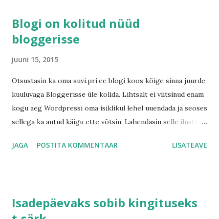
kuid vähem lapsi, rohkem mugavusi, aga vähem aega. Meil
Blogi on kolitud nüüd
on parem haridus, aga vähem mõistust, paremad teadmised,
bloggerisse
kuid hindame halvemini situatsioone. Meil on rohkem
eksperte, aga ka rohkem probleeme, parem meditsiin, aga
juuni 15, 2015
kehvem tervis. Joome liiga palju, suitsetame liiga palju,
raiskame arutult, naerame vähe, sõidame liiga kiiresti,
Otsustasin ka oma suvi.pri.ee blogi koos kõige sinna juurde
ärritume kergesti, magama läheme liiga hilja, ärkame
kuuluvaga Bloggerisse üle kolida. Lihtsalt ei viitsinud enam
väsinult, loeme liiga vähe, vahime liiga palju televiisorit ja
kogu aeg Wordpressi oma isiklikul lehel uuendada ja seoses
palvetame vähe. -Oleme suurendanud oma nõudmisi, aga
sellega ka antud käigu ette võtsin. Lahendasin selle ilusti ka
vähendanud väärtusi. -Räägime lii...
domeeni suunamisega, seega nii suvi.pri.ee kui ka
JAGA
POSTITA KOMMENTAAR
LISATEAVE
www.suvi.pri.ee suunduvad nüüd Bloggerisse.
Isadepäevaks sobib kingituseks
t-särk