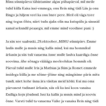
Minu sünnipäeva tähistamine algas pühapäeval, mil meile
tulid külla Kaisa issi-emmega, onu Rein ning tädi Liis ja onu
Ringo ja hiljem veel ka onu Imre pere. Meil oli väga tore
ning tegus õhtu, niiet tudu ajaks olin ma kutupiilu ja uinusid
samal sekundil peaaegu, mil emme mind voodisse pani. :)
Ja siis see saabuski...29.oktoober...MINU sünnipäev. Emme
laulis mulle ja musis ning kallis mind, kui ma hommikul
ärkasin ja siis tuli vanaema Anne mulle laulva kaardiga õnne
soovima...ühe sõnaga vääääga meeleolukas hommik oli.
Päeval tulid mulle Iris ja Mathias ja Siim ja Romet emmede
issidega külla ja me sõime-jõime ning mängisime päris mitu
tundi, niiet kohe üsna ära väsitas meid kõiki. Kui ma oma
päevasest tudinast ärkasin, siis oli ka issi koos vanaisa
Endliga koju jõudnud. Issi ka kallis ja musis mind ja soovis
õnne. Varsti tulid ta vanaema Vaike ja vanaisa Rein ning tädi