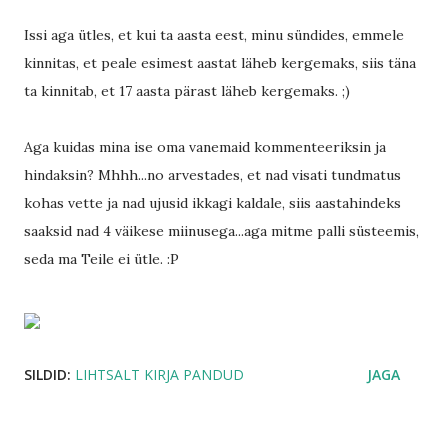
Issi aga ütles, et kui ta aasta eest, minu sündides, emmele
kinnitas, et peale esimest aastat läheb kergemaks, siis täna
ta kinnitab, et 17 aasta pärast läheb kergemaks. ;)
Aga kuidas mina ise oma vanemaid kommenteeriksin ja
hindaksin? Mhhh...no arvestades, et nad visati tundmatus
kohas vette ja nad ujusid ikkagi kaldale, siis aastahindeks
saaksid nad 4 väikese miinusega...aga mitme palli süsteemis,
seda ma Teile ei ütle. :P
SILDID:
LIHTSALT KIRJA PANDUD
JAGA