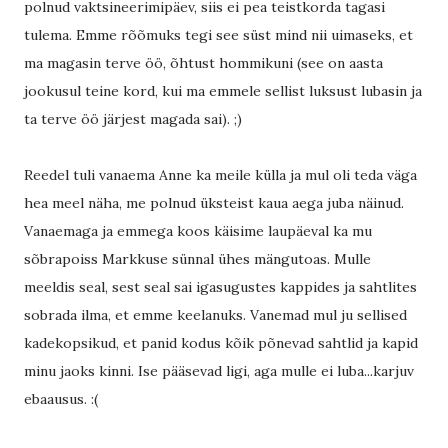
polnud vaktsineerimipäev, siis ei pea teistkorda tagasi
tulema. Emme rõõmuks tegi see süst mind nii uimaseks, et
ma magasin terve öö, õhtust hommikuni (see on aasta
jookusul teine kord, kui ma emmele sellist luksust lubasin ja
ta terve öö järjest magada sai). ;)
Reedel tuli vanaema Anne ka meile külla ja mul oli teda väga
hea meel näha, me polnud üksteist kaua aega juba näinud.
Vanaemaga ja emmega koos käisime laupäeval ka mu
sõbrapoiss Markkuse sünnal ühes mängutoas. Mulle
meeldis seal, sest seal sai igasugustes kappides ja sahtlites
sobrada ilma, et emme keelanuks. Vanemad mul ju sellised
kadekopsikud, et panid kodus kõik põnevad sahtlid ja kapid
minu jaoks kinni. Ise pääsevad ligi, aga mulle ei luba...karjuv
ebaausus. :(