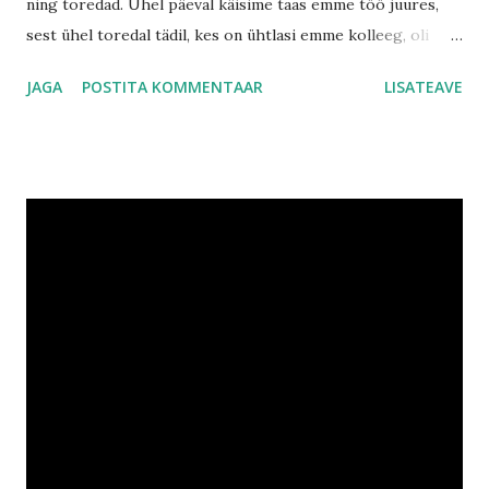
ning toredad. Ühel päeval käisime taas emme töö juures,
sest ühel toredal tädil, kes on ühtlasi emme kolleeg, oli
ümmargune tähtpäev. No sünnipäevad iseenesest on
JAGA
POSTITA KOMMENTAAR
LISATEAVE
toredad, ent kui need leiavad aset KOMMIVABRIKUS, siis
tunduks vist enamikele lastele, et nad on sattunud paradiisi.
Ja minul oli selline tunne...mõelge ise, igale poole kuhu
vaatad...kommid...kommid...kommid...ja keegi ei keela neid ka
süüa (noh olgu emme ikka keelas ka, mõned lubas ja siis
kukkus pipardama). Seega ma arvan, et mu emmel on
maailma parim töökoht ning ma loodan, et varsti läheme
sinna jälle. ;) Järgmisel päeval käisme mu onu Imrel ja tema
perel külas, sest onutütar Evely sai taas aasta nooremaks
(noh ma olen aru saanud, et naisolevustele ei meeldi, kui
öeldakse, et nad saavad aasta vanemaks ja numbritest ei
meeldi neile tegelikult üldse rääkida). Ilmaga meil vedas ja
saime aias mõnuleda, marju süüa nin...