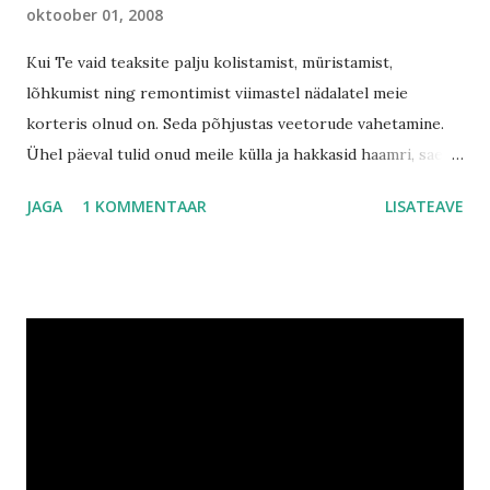
oktoober 01, 2008
Kui Te vaid teaksite palju kolistamist, müristamist,
lõhkumist ning remontimist viimastel nädalatel meie
korteris olnud on. Seda põhjustas veetorude vahetamine.
Ühel päeval tulid onud meile külla ja hakkasid haamri, sae
ning muude tööriistadega seina lõhkuma. Ma kohe uurisin
JAGA
1 KOMMENTAAR
LISATEAVE
huviga seda asja ja hiljem tahtsin isegi sama tegevust
harrastada, ent siis kukkus emme keelama. Pole ma siiani
aru saanud, miks ta mind keelab, aga onudele ei öelnud
midagi. Vist taas mingi emme kiiks... ;) Noh kui aus olla, siis
seda mürgeldamist korteris ma päris oma silmaga väga
palju ei näinudki, sest ma sõitsin peaaegu kaks nädalat igal
hommikul vara issiga linna vanaisa ja vanaema juurde. Nagu
taeva kingitusena teatasid vanaema ülemused septembri
alguses, et ta ei pea kolm nädalat tööle tulema vaid peab