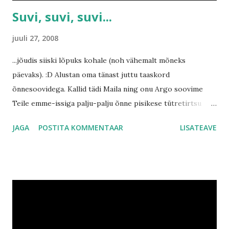
Suvi, suvi, suvi...
juuli 27, 2008
...jõudis siiski lõpuks kohale (noh vähemalt mõneks
päevaks). :D Alustan oma tänast juttu taaskord
õnnesoovidega. Kallid tädi Maila ning onu Argo soovime
Teile emme-issiga palju-palju õnne pisikese tütretirtsu
sünni puhul ning kallile Irisele õnnesoovid suureks õeks
JAGA
POSTITA KOMMENTAAR
LISATEAVE
saamise puhul! :D Ma pean ausalt üles tunnistama, et mulle
suvi ikka megalt meeldib. Nii paljusid vahvaid asju saab teha.
Kui me emmega Keilas oleme, siis käime metsas kolamas.
Seal saab lilli korjata, liblikaid taga ajada ning mis põhiline,
süüa metsmaasikaid...ja me oleme emmega neid ikka üsna
üsna ohtralt endale sisse kittinud. Ükskord olime isegi nii
suures maasika korjamise hoos, et ei märganud lähenevat