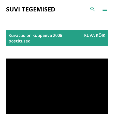
Otse põhisisu juurde
SUVI TEGEMISED
P
Kuvatud on kuupäeva 2008
KUVA KÕIK
o
postitused
s
t
i
t
u
s
e
d