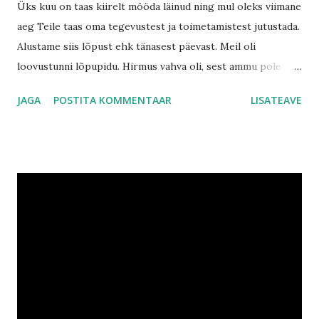
Üks kuu on taas kiirelt mööda läinud ning mul oleks viimane
aeg Teile taas oma tegevustest ja toimetamistest jutustada.
Alustame siis lõpust ehk tänasest päevast. Meil oli
loovustunni lõpupidu. Hirmus vahva oli, sest ammu pole
korraga niiiiii palju lapsi koos käinud. Ja Hiireke ise oli ka
JAGA
POSTITA KOMMENTAAR
LISATEAVE
kohal (loovustunnid toimuvad Hiirekese mängutoas), kuigi
ta oli kahtlaselt meie juhendaja tädi Liisi moodi. Me
kandsime ette kogu repertuaari, mida oleme tundides
õppinud ja siis lõpuks saime ka diplomid ja väikese
kingituse. Mul on nüüd hiireuse kraad käes. Mõelge, ma
olen aasta ja seitsme kuune ja juba omandanud kraadi. Vinge!
Ja tunni lõpus oli veel ka tordi söömine (hiireke ise tegi ja
tuleb tunnistada, et väga nämma küpsisetort oli). Seega
algab mul tänasest ametlik suvevaheaeg (jeeeee....nüüd saab
puhata ja mängida). :D Emmel on suvevaheajani aga veel
aega, temal tuleb nädala jagu veel koolitööga tegeleda ning