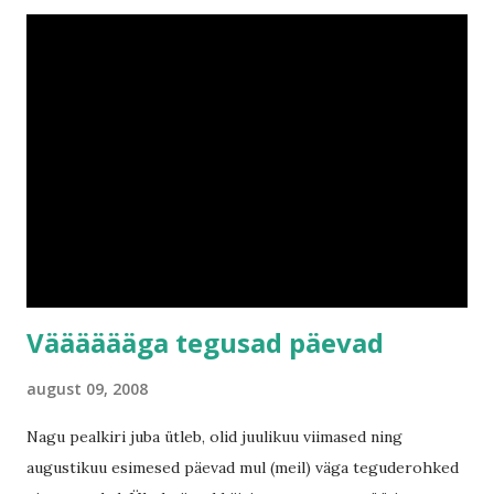
vanavanaeme Emmi soolaleival. See on üsna suur sündmus,
sest ta elab tavaliselt ühes väikeses linnas ning pealinna
kanti satub ikka vääääga harva. Meil oli tore õhtu,
tutvustasin talle korterit ning oma mänguasju ja me kõik
imetlesime rõdult kuidas suured õhupallid meie majast
mööda lendasid (mõned olid kõrgel, ent mõned olid nii
madalal, et mulle tundus nagu saaksin neid kohe käega
katsuda). Järgmisel päeval käisime aga vanatädi Mai
ümmargusel sünnipäeval Kaval-Antsu Talus. Oh kus seal oli
mul tegevust. Ma väsitasin emme, issi ja vanaema...
Vääääääga tegusad päevad
august 09, 2008
Nagu pealkiri juba ütleb, olid juulikuu viimased ning
augustikuu esimesed päevad mul (meil) väga teguderohked