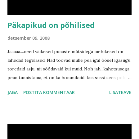
Päkapikud on põhilised
detsember 09, 2008
Jaaaaa....need väikesed punaste mütsidega mehikesed on
lahedad tegelased. Nad toovad mulle pea igal öösel igasugu
toredaid asju, nii söödavaid kui muid. Noh jah...kahetsusega
pean tunnistama, et on ka hommikuid, kus sussi sees pole
miskit ja siis emme seletab midagi pahandustest ja
JAGA
POSTITA KOMMENTAAR
LISATEAVE
jonnist....mina teen siis nägu, nagu ei mõistaks ma miskit,
millest emme räägib. ;) Loomulikult on, lisaks päkapikkude
ilmumisele, viimase kuu aja jooksul juhtunud ka mõnda
muud. Üks sündmus oli kohe eriti kurb. Meie kiisu Tont jäi
väga haigeks ning suri. Ta oli juba üsna eakas, aga kurb on
sellegi poolest. Ikka mõni päev küsin emme käest, kus kiisu