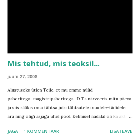
pilve ning saime korraliku paduvihma endale kaela. Kui me
kodu lähedal kondame, siis liigume emmega tavaliselt
kondimootori jõul ning käru kaasa ei võta, sest emme
arvates muutun ma sekundiga laisaks kui oma rallikat näen
ning mingisugusest jalutamisest pole enam juttugi. :)
Eelmisel nädalavahetusel käisid emme ja issi...
Mis tehtud, mis teoksil...
juuni 27, 2008
Alustuseks ütlen Teile, et mu emme nüüd
paberitega...magistripaberitega. :D Ta närveeris mitu päeva
ja siis rääkis oma tähtsa jutu tähtsatele onudele-tädidele
ära ning oligi asjaga ühel pool. Eelmisel nädalal oli ka aktus,
kus emme surus mitme onuga käppa ja talle anti ilusate
JAGA
1 KOMMENTAAR
LISATEAVE
hõbedaste kaante vahel palju pabereid, mida mina näppida