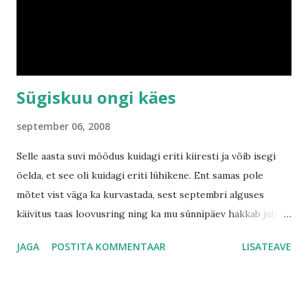
puhkama. Ma siis aitasin tal seda teha (puhata noh). Ja meil
tegevust jätkus. Sügiseti on majas ja aias väga palju
toimetamist - vaja õunu ning ploome korjata, taimedele
mulda vedada, muru niita, puid tuppa t...
Sügiskuu ongi käes
september 06, 2008
Selle aasta suvi möödus kuidagi eriti kiiresti ja võib isegi
öelda, et see oli kuidagi eriti lühikene. Ent samas pole
mõtet vist väga ka kurvastada, sest septembri alguses
käivitus taas loovusring ning ka mu sünnipäev hakkab juba
mägede tagant paistma. Ning kindel on ju ka see, et
JAGA
POSTITA KOMMENTAAR
LISATEAVE
järgmine aasta tuleb jälle suvi :) Enne septembri saabumist
oli aga augustikuu ning meil oli emme-issiga selles kuus
samuti palju toredaid tegevusi ning toimetusi. Meil käis