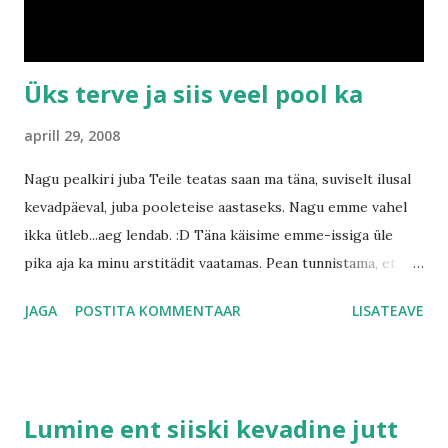
närveerida. Nädala pärast reedel nimelt peab ta miskitele
tähtsatele onudele-tädidele...
Üks terve ja siis veel pool ka
aprill 29, 2008
Nagu pealkiri juba Teile teatas saan ma täna, suviselt ilusal
kevadpäeval, juba pooleteise aastaseks. Nagu emme vahel
ikka ütleb...aeg lendab. :D Täna käisime emme-issiga üle
pika aja ka minu arstitädit vaatamas. Pean tunnistama, et
mulle meeldib väga Tema juures käia, sest ta kiidab mind
JAGA
POSTITA KOMMENTAAR
LISATEAVE
alati hääääääääääääääästi palju. Teid ehk huvitab palju ma
kaalun ning kui pikaks kasvanud olen. Aga palun, siin on
tänased tulemused....kaal 13,9 kg ning pikkus 87 cm. Poiss
nagu ponks (noh arstitädi ütles ju nii). ;) Viimased päevad
Lumine ent siiski kevadine jutt
(õigemini ööd) on tegelikult üsna jamad olnud. Ma nimelt