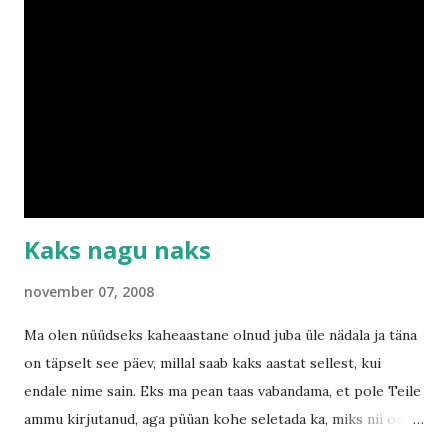
on. :( Aga nüüd siis ikka rõõmsamatel teemadel. Eelmises
blogis lubasin Teile täna kirjutada oma ametliku pikkuse
ning kaalu (nö arstitädi tulemused). Kaalu oli 16 kg ja
pikkust 90,5cm. Seega aastaga on lisandunud 5 kg ning 11,5
cm. Tegelikult on kuuga nüüd pikkust veelgi tulnud. Emme
muudkui vaatas, et äkitsi kõik mu püksid mulle kukekaks
jäänud ning mõõtis mind...
Kaks nagu naks
november 07, 2008
Ma olen nüüdseks kaheaastane olnud juba üle nädala ja täna
on täpselt see päev, millal saab kaks aastat sellest, kui
endale nime sain. Eks ma pean taas vabandama, et pole Teile
ammu kirjutanud, aga püüan kohe seletada ka, miks nii on
juhtunud. Oktoobrikuus oli nii toredaid sündmusi, kuid ka