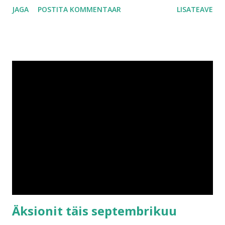
JAGA
POSTITA KOMMENTAAR
LISATEAVE
selliseid, mis oleks võinud olemata olla. Kuu alguses käisime
sünnipäevadel. Tädi Birgit sai taas aasta nooremaks ja nagu
ikka, oli hästi lahe pidu. Samuti sai Iris kaheaastaseks ning
me külastasime Rakvere. Kuna meil emme-issiga oli Keilast
üsna pikk maa Irise kodulinna, siis peost mängutoas saime
üsna vähe osa võtta ning see kurvastas mind veidi. Aga pidu
ise oli tore. Me lasime liugu ja ehitasime klotsidest igasugu
asju ning kõige enam meeldis mulle Irise väikese õe Agnese
turvahälli kiigutada. Mulle üldse pisikesed titad meeldivad,
aga emme ei luba mul neid väga patsutada ja sülle võtmisest
ei tasu rääkidagi. Hiljem käisime ja tutvusime veel ka
Rakvere linnusega ning vaatasime üle ka selle suuuu...
Äksionit täis septembrikuu