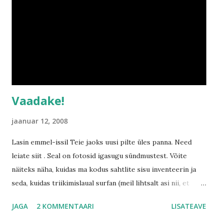
poole tegime ka ühe reisi...käisime ida osariikides
vanavanaemal ja Kohtla-Järve vanavanematel külas. Ma olin
väga tubli, enamuse sinna sõidust olin täiesti üleval ja rahul
sellega. Sõidu lõpp vaid muutus igavaks ja siis pidi emme
mulle sepapoiste laulu laulma ja seda ikka mitmeid ja...
Vaadake!
jaanuar 12, 2008
Lasin emmel-issil Teie jaoks uusi pilte üles panna. Need
leiate siit . Seal on fotosid igasugu sündmustest. Võite
näiteks näha, kuidas ma kodus sahtlite sisu inventeerin ja
seda, kuidas triikimislaual surfan (meil lihtsalt asi nii, et
enne kui emme saab triikima hakata, pean mina saama
JAGA
2 KOMMENTAARI
LISATEAVE
triikimislaua ja -rauaga mängida). Samuti tabas emme