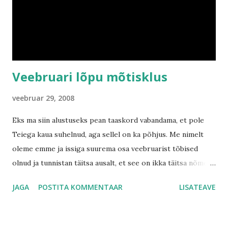
toriseb küll. Eriti ei meeldinud talle kui ma ühel hommikul
kell 4.30 tõusin, siis oli ta iseäranis pahur. No võta sa kinni
enmmet ja tema tujusid. :D Kui jutt juba magamise juure...
Veebruari lõpu mõtisklus
veebruar 29, 2008
Eks ma siin alustuseks pean taaskord vabandama, et pole
Teiega kaua suhelnud, aga sellel on ka põhjus. Me nimelt
oleme emme ja issiga suurema osa veebruarist tõbised
olnud ja tunnistan täitsa ausalt, et see on ikka täitsa nõme
küll. Ja kõige vastikum on veel see, et täna öösel tuli taas
JAGA
POSTITA KOMMENTAAR
LISATEAVE
mind nohu kimbutama ja hetkel on isegi veidi palavikku.
Vastik, vastik, vastik! :( Aga samas olen ma sellel nädalal ka
väga produktiivne olnud...esmaspäeval kasvatasin oma